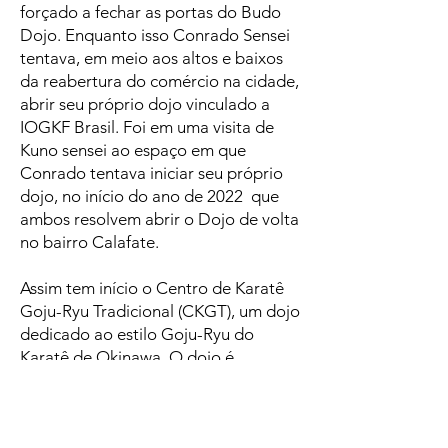
forçado a fechar as portas do Budo
Dojo. Enquanto isso Conrado Sensei
tentava, em meio aos altos e baixos
da reabertura do comércio na cidade,
abrir seu próprio dojo vinculado a
IOGKF Brasil. Foi em uma visita de
Kuno sensei ao espaço em que
Conrado tentava iniciar seu próprio
dojo, no início do ano de 2022 que
ambos resolvem abrir o Dojo de volta
no bairro Calafate.
Assim tem início o Centro de Karatê
Goju-Ryu Tradicional (CKGT), um dojo
dedicado ao estilo Goju-Ryu do
Karatê de Okinawa. O dojo é
dedicado à prática do Karatê
Goju-
ryu, escola (ou estilo) desenvolvido
(ou sintetizado) por Miyagi Chōjun​​