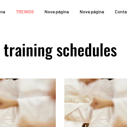
ina
TREINOS
Nova página
Nova página
Conta
training schedules