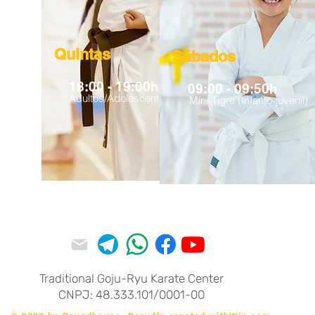
Quintas
Sábados
18:00 - 19:00h
09:00 - 09:50h
Adultos/Adolescentes
Míni-Tigre (Infanto-juvenil)
.
Traditional Goju-Ryu Karate Center
CNPJ: 48.333.101/0001-00