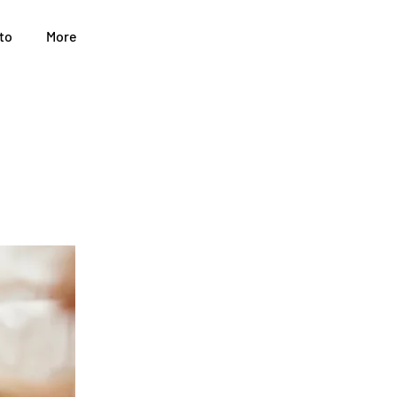
to
More