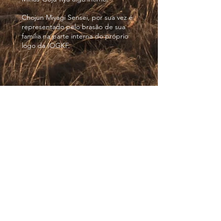
Chojun Miyagi Sensei, por sua vez é
representado pelo brasão de sua
família na parte interna do próprio
logo da IOGKF.