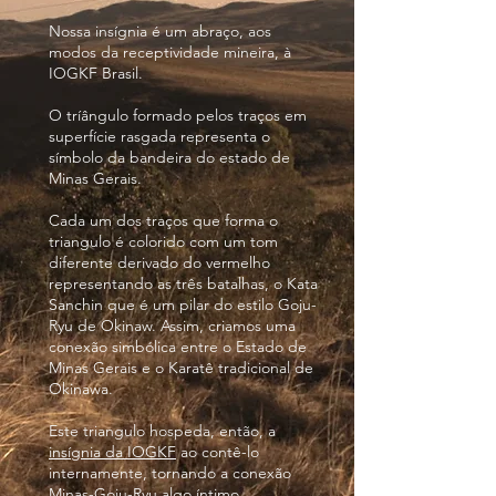
Nossa insígnia é um abraço, aos
modos da receptividade mineira, à
IOGKF Brasil.
O tríângulo formado pelos traços em
superfície rasgada representa o
símbolo da bandeira do estado de
Minas Gerais.
Cada um dos traços que forma o
triangulo é colorido com um tom
diferente derivado do vermelho
representando as três batalhas, o Kata
Sanchin que é um pilar do estilo Goju-
Ryu
de Okinaw
. Assim, criamos uma
conexão simbólica entre o Estado de
Minas Gerais e o Karatê tradicional de
Okinawa.
Este triangulo hospeda
, então, a
insígnia da IOGKF
ao contê-lo
internamente, tornando a conexão
Minas-Goju-Ryu algo íntimo.