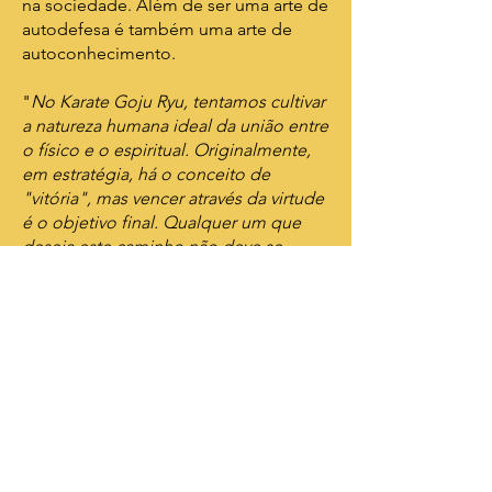
na sociedade. Além de ser uma arte de
autodefesa é também uma arte de
autoconhecimento.
"
No Karate Goju Ryu, tentamos cultivar
a natureza humana ideal da união entre
o físico e o espiritual. Originalmente,
em estratégia, há o conceito de
"vitória", mas vencer através da virtude
é o objetivo final. Qualquer um que
deseja este caminho não deve se
esquecer do caractere japonês 'nin' -
忍 (perseverar). Elevar a própria virtude,
dominar a estratégia de vencer sem
lutar e buscar pelo segredo final
" (M.
Higaonna Sensei).